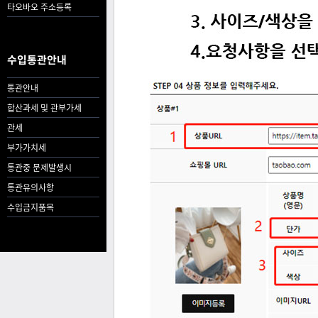
타오바오 주소등록
수입통관안내
통관안내
합산과세 및 관부가세
관세
부가가치세
통관중 문제발생시
통관유의사항
수입금지품목