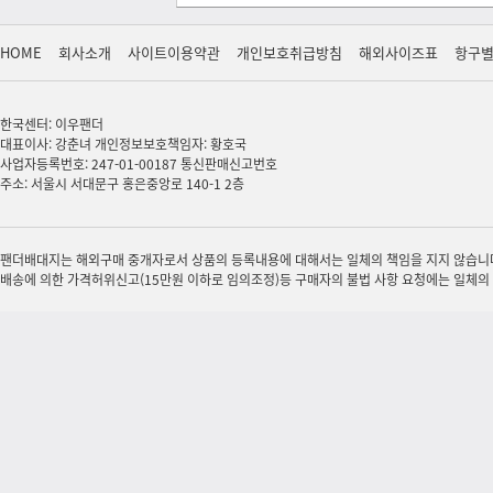
HOME
회사소개
사이트이용약관
개인보호취급방침
해외사이즈표
항구
한국센터: 이우팬더
대표이사: 강춘녀 개인정보보호책임자: 황호국
사업자등록번호: 247-01-00187 통신판매신고번호
주소: 서울시 서대문구 홍은중앙로 140-1 2층
팬더배대지는 해외구매 중개자로서 상품의 등록내용에 대해서는 일체의 책임을 지지 않습니다.
배송에 의한 가격허위신고(15만원 이하로 임의조정)등 구매자의 불법 사항 요청에는 일체의