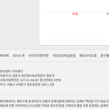
30일
3
HOME
회사소개
사이트이용약관
개인보호취급방침
해외사이즈표
항구
한국센터: 이우팬더
대표이사: 강춘녀 개인정보보호책임자: 황호국
사업자등록번호: 247-01-00187 통신판매신고번호
주소: 서울시 서대문구 홍은중앙로 140-1 2층
팬더배대지는 해외구매 중개자로서 상품의 등록내용에 대해서는 일체의 책임을 지지 않습니다.
배송에 의한 가격허위신고(15만원 이하로 임의조정)등 구매자의 불법 사항 요청에는 일체의