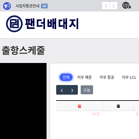
사업자통관안내
항공기 밀봉 시장 성장
40
출항스케줄
전체
이우 해운
이우 항공
이우 LCL
오늘
일
월
26일
2