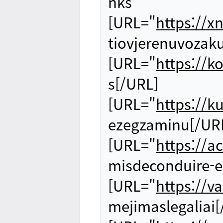
nks
[URL="
https://x
tiovjerenuvozak
[URL="
https://k
s[/URL]
[URL="
https://
ezegzaminu[/UR
[URL="
https://a
misdeconduire-e
[URL="
https://v
mejimaslegaliai[