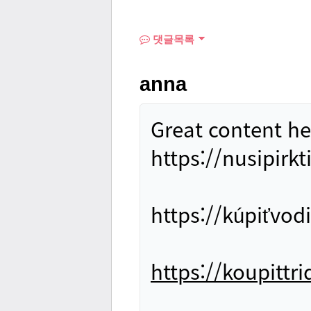
댓글목록
anna
Great content he
https://nusipirk
https://kúpiťvo
https://koupittr