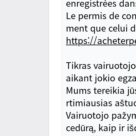
enregistrées dan
Le permis de con
ment que celui dé
https://acheter
Tikras vairuotoj
aikant jokio egza
Mums tereikia jūs
rtimiausias aštu
Vairuotojo pažym
cedūrą, kaip ir 