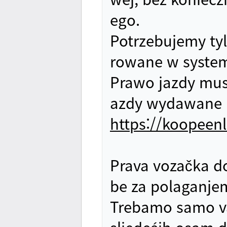
ego.
Potrzebujemy tyl
rowane w system
Prawo jazdy musi
azdy wydawane p
https://koopeenl
Prava vozačka do
be za polaganjem 
Trebamo samo va