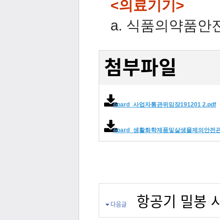
<의료기기>
a
.
식품의약품안전처
첨부파일
board_사업자통관위임장191201 2.pdf
board_생활화학제품및살생물제의안전관리
항공기 밀봉 
다음글