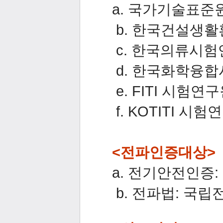
a
.
국가기술표준원 
b.
한국건설생활환경
c.
한국의류시험연구
d.
한국화학융합시험
e.
FITI 시험연구원
f.
KOTITI 시험연
<전파인증대상>
a
.
전기안전인증: 
b.
전파법: 국립전파