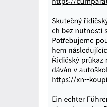
https://cumpara
Skutečný řidičsk
ch bez nutnosti 
Potřebujeme pou
hem následující
Řidičský průkaz 
dáván v autoško
https://xn--kou
Ein echter Führe