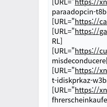
[URL="
https://x
paraadopcin-t8b
[URL="
https://c
[URL="
https://g
RL]
[URL="
https://
misdeconducere
[URL="
https://x
t-idiskprkaz-w3
[URL="
https://x
fhrerscheinkauf