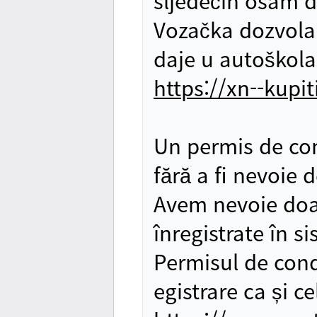
sljedećih osam 
Vozačka dozvola 
daje u autoškol
https://xn--kupi
Un permis de con
fără a fi nevoie
Avem nevoie doar
înregistrate în s
Permisul de cond
egistrare ca și ce