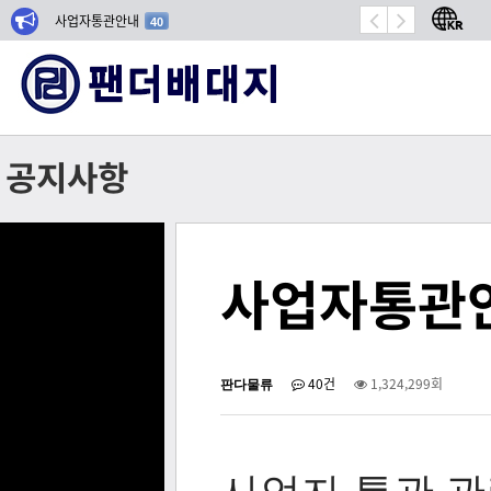
사업자통관안내
항공기 밀봉 시장 성장
40
공지사항
사업자통관
판다물류
40건
1,324,299회