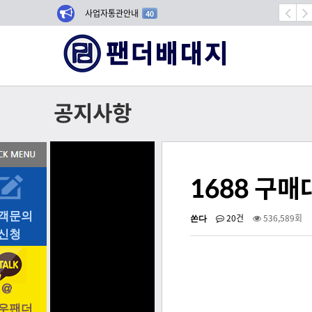
 202…
사업자통관안내
항공기 
40
공지사항
1688 구
객문의
쏜다
20건
536,589회
신청
우팬더