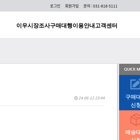
html 배송대행 주문등록방법
로그인
회원가입
문의 : 031-818-5111
글로벌 사과 
이우시장조사
구매대행
이용안내
고객센터
구매
24-06-12 23:44
신
배송
신