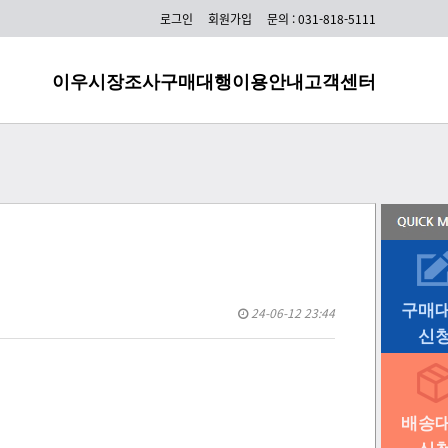
html 배송대행 주문등록방법
로그인
회원가입
문의 : 031-818-5111
글로벌 사과 
이우시장조사
구매대행
이용안내
고객센터
구매
24-06-12 23:44
신
배송
신