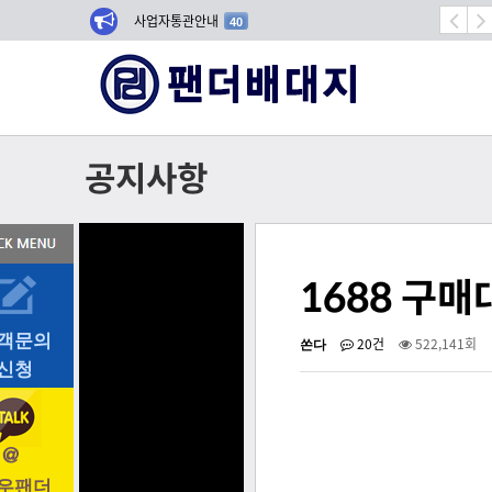
 202…
사업자통관안내
항공기 
40
공지사항
1688 구
객문의
쏜다
20건
522,141회
신청
우팬더