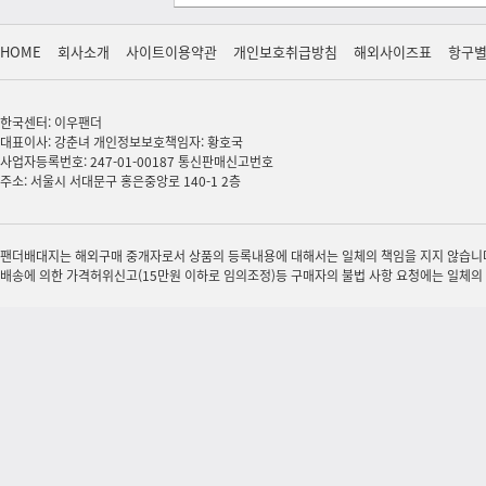
HOME
회사소개
사이트이용약관
개인보호취급방침
해외사이즈표
항구
한국센터: 이우팬더
대표이사: 강춘녀 개인정보보호책임자: 황호국
사업자등록번호: 247-01-00187 통신판매신고번호
주소: 서울시 서대문구 홍은중앙로 140-1 2층
팬더배대지는 해외구매 중개자로서 상품의 등록내용에 대해서는 일체의 책임을 지지 않습니다.
배송에 의한 가격허위신고(15만원 이하로 임의조정)등 구매자의 불법 사항 요청에는 일체의